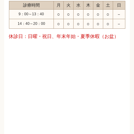
診療時間
月
火
水
木
金
土
日
○
○
○
○
○
○
－
9：00～13：40
○
○
○
○
○
○
－
14：40～20：00
休診日：日曜・祝日、年末年始・夏季休暇（お盆）