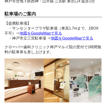
神戸市営地下鉄西神・山手線 三宮駅 東出口4 徒歩1分
駐車場のご案内
【提携駐車場】
・サンセンタープラザ駐車場（車高1.7mまで。1BOX
不可）⇒
地図をGoogleMapで見る
・神戸市立三宮駐車場 ⇒
地図をGoogleMapで見る
クローバー歯科クリニック神戸マルイ院の受付で1時間無
料の駐車券を差し上げます。